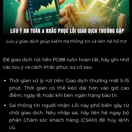
Lưu ý giao dịch giúp kiểm tra thông tin và liên hệ hỗ trợ
Để giao dịch rút tiền PG88 luôn hoàn tất, hãy ghi nhớ
các lưu ý và cách khắc phục sự cố sau:
Thời gian xử lý rút tiền: Giao dịch thường mất 5-15
phút. Thời gian có thể kéo dài hơn vào giờ cao
điểm, ngày lễ, hoặc khi bên ngân hàng bảo trì.
Sai thông tin người nhận: Lỗi này phổ biến gây từ
chối giao dịch. Nếu nhập sai, hãy liên hệ ngay bộ
phận Chăm sóc khách hàng (CSKH) để hủy lệnh
cũ.