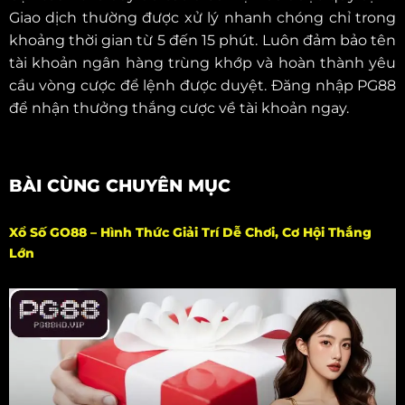
Giao dịch thường được xử lý nhanh chóng chỉ trong
khoảng thời gian từ 5 đến 15 phút. Luôn đảm bảo tên
tài khoản ngân hàng trùng khớp và hoàn thành yêu
cầu vòng cược để lệnh được duyệt. Đăng nhập PG88
để nhận thưởng thắng cược về tài khoản ngay.
BÀI CÙNG CHUYÊN MỤC
Xổ Số GO88 – Hình Thức Giải Trí Dễ Chơi, Cơ Hội Thắng
Lớn