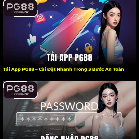
Tải App PG88 – Cài Đặt Nhanh Trong 3 Bước An Toàn